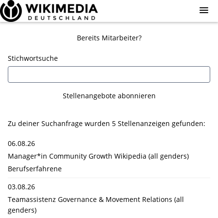
Skip
to
main
Login
Stellenangebote
content
Bereits Mitarbeiter?
Registrierung
Stichwortsuche
Stellenangebote abonnieren
Zu deiner Suchanfrage wurden
5
Stellenanzeigen gefunden:
06.08.26
Manager*in Community Growth Wikipedia (all genders)
Berufserfahrene
03.08.26
Teamassistenz Governance & Movement Relations (all
genders)